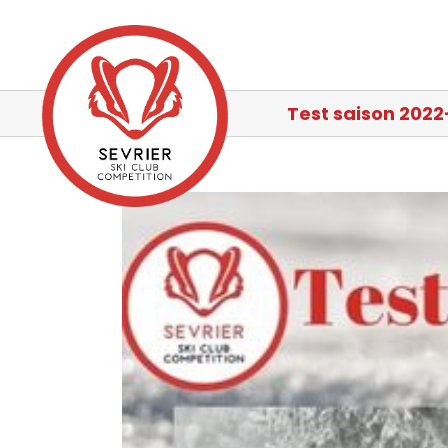
Passer
au
contenu
Test saison 202