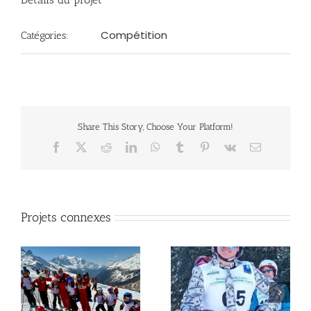
Compétition
Catégories:
Share This Story, Choose Your Platform!
Facebook
X
Reddit
LinkedIn
WhatsApp
Tumblr
Pinterest
Vk
Email
Projets connexes
in
Léon Ski Compétition
Compétition Manigod