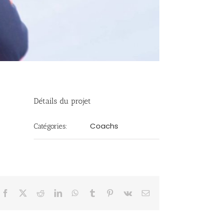
Détails du projet
Coachs
Catégories:
Facebook
X
Reddit
LinkedIn
WhatsApp
Tumblr
Pinterest
Vk
Email