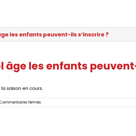
âge les enfants peuvent-ils s’inscrire ?
l âge les enfants peuvent-
 la saison en cours.
sur
Commentaires fermés
A
partir
de
quel
âge
les